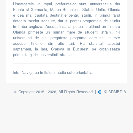
Urmatoarele
in
topul
preferintelor
sunt
universitatile
din
Franta
si
Germania,
Marea
Britanie
si
Statele
Unite.
Olanda
e
cea
mai
cautata
destinatie
pentru
studii,
in
primul
rand
datorita
taxelor
scazute,
dar
si
pentru
programele
de
studiu
in
limba
engleza.
Acesta
insa
ar
putea
fi
ultimul
an
in
care
Olanda
primeste
un
numar
mare
de
studenti
straini.
14
universitati
de
aici
pregatesc
programe
care
sa
limiteze
accesul
tinerilor
din
alte
tari.
Pa
sfarsitul
acestei
saptamani,
la
Iasi,
Craiova
si
Bucuresti
se
organizeaza
primul
targ
de
universitati
straine.
Info: Navigarea in fisierul audio este orientativa
© Copyright 2015 - 2026, All Rights Reserved. |
KLARMEDIA