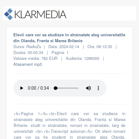
Elevii care vor sa studieze in strainatate aleg universitatile
din Olanda, Franta si Marea Britanie
Sursa: RadioZu | Data: 2024-02-14 | Ora: 08:13:35 |
Durata: 00:00:34 | Pagina: 1
Valoare media: 782 EUR | Audienta: 1286000 |
Atasament mp3
<b>Pagina
1</b><br>Elevii
care
vor
sa
studieze
in
strainatate
aleg
universitatile
din
Olanda,
Franta
si
Marea
Britanie.
studii
in
strainatate,
romani
in
strainatate,
targ
de
universitati
<br><b>Transcript
automat</b>
Oti
elevii
romani
care
vor
sa
fie
studenti
in
strainatate
aleg
Olanda.